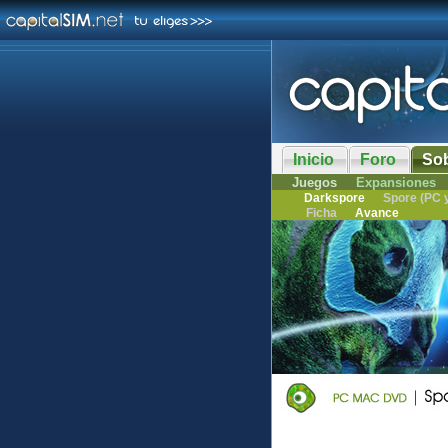
Inicio
Foro
So
Juegos
Expansiones
Darkspore
Spore (PC 
Ficha
Avance