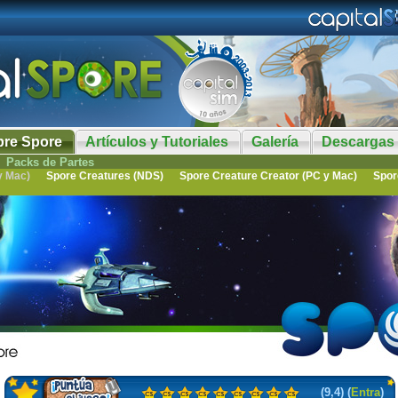
bre Spore
Artículos y Tutoriales
Galería
Descargas
Packs de Partes
y Mac)
Spore Creatures (NDS)
Spore Creature Creator (PC y Mac)
Spor
(9,4) (
Entra
)