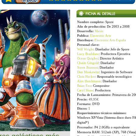
Nombre completo:
Spore
Año de producción:
De 2003 a 2008
Desarrolla
:
Maxis
Publica:
Electronic Arts
Distribuye:
Electronic Arts España
Personal clave:
Will Wright
: Diseñador Jefe de Spore
Lucy Bradshaw
: Productora Ejecutiva
Ocean Quigley
: Director Artístico
Chaim Gingold
: Diseñador
Soren Jhonson
: Diseñador
Dan Moskowitz
: Ingeniero de Software
Chris Hecker
: Responsable tecnológico
Alex Hutchinson
: Diseñador
Brian Eno
: Compositor
Caryl Shaw
: Productora
Fecha de Lanzamiento:
Primavera de 20
Precio:
49,95€
Formato:
DVD
Discos:
1
Requerimientos técnicos mínimos:
Windows XP/Vista (Sistema disco duro FA
digital*)
Procesador: P4 2.0GHz o equivalente
Mermoria RAM: 512mb (XP), 768 (Vista