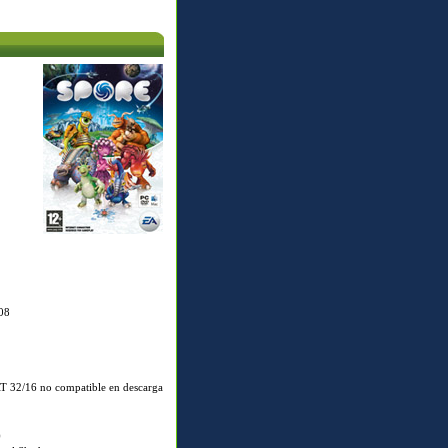
08
T 32/16 no compatible en descarga
)