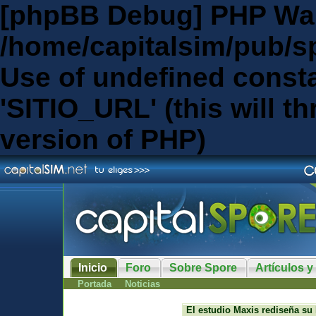
[phpBB Debug] PHP Wa
/home/capitalsim/pub/s
Use of undefined const
'SITIO_URL' (this will th
version of PHP)
Inicio
Foro
Sobre Spore
Artículos y
Portada
Noticias
El estudio Maxis rediseña su 