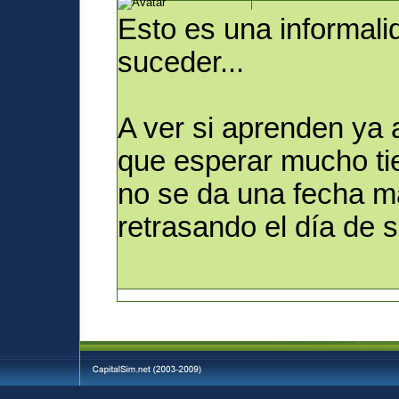
Esto es una informali
suceder...
A ver si aprenden ya a
que esperar mucho ti
no se da una fecha m
retrasando el día de sa