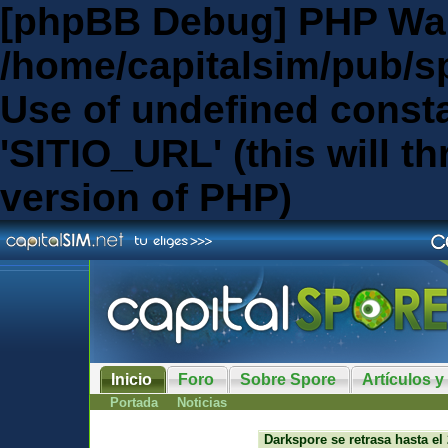
[phpBB Debug] PHP Wa
/home/capitalsim/pub/s
Use of undefined const
'SITIO_URL' (this will th
version of PHP)
Inicio
Foro
Sobre Spore
Artículos y
Portada
Noticias
Darkspore se retrasa hasta el 