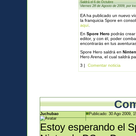
Saldrá el 6 de Octubre
Viernes 28 de Agosto de 2009, por ke
EA ha publicado un nuevo ví
la franquicia Spore en conso
aquí
.
En
Spore Hero
podrás crear 
editor, y con él, poder comba
encontrarás en tus aventuras
Spore Hero saldrá en
Ninten
Hero Arena, el cual saldrá p
3 |
Comentar noticia
Com
Juchubao
Publicado: 30 Ago 2009, 1
Estoy esperando el S