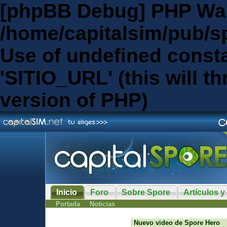
[phpBB Debug] PHP Wa
/home/capitalsim/pub/s
Use of undefined const
'SITIO_URL' (this will th
version of PHP)
Inicio
Foro
Sobre Spore
Artículos y
Portada
Noticias
Nuevo video de Spore Hero