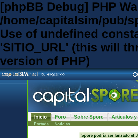
[phpBB Debug] PHP Wa
/home/capitalsim/pub/s
Use of undefined const
'SITIO_URL' (this will th
version of PHP)
Inicio
Foro
Sobre Spore
Artículos y
Portada
Noticias
Spore podría ser lanzado el 