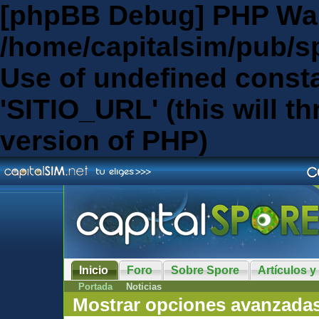
[phpBB Debug] PHP Wa
/home/capitalsim/pub/s
Use of undefined const
'SITIO_URL' (this will th
version of PHP)
Inicio
Foro
Sobre Spore
Artículos y
Portada
Noticias
Mostrar opciones avanzada