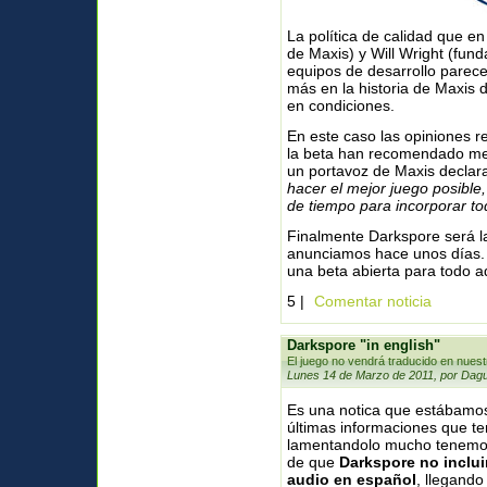
La política de calidad que en
de Maxis) y Will Wright (fun
equipos de desarrollo parece
más en la historia de Maxis 
en condiciones.
En este caso las opiniones r
la beta han recomendado mej
un portavoz de Maxis declara
hacer el mejor juego posible
de tiempo para incorporar to
Finalmente Darkspore será la
anunciamos hace unos días. A
una beta abierta para todo a
5 |
Comentar noticia
Darkspore "in english"
El juego no vendrá traducido en nuest
Lunes 14 de Marzo de 2011, por Dagu
Es una notica que estábamos
últimas informaciones que t
lamentandolo mucho tenemos 
de que
Darkspore no incluir
audio en español
, llegando