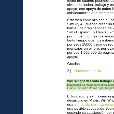
fecha de cuando pusimos los
olvidar la ilusión, trabajo y
apoyo, ese apoyo de todos lo
colaboradores que mantienen
Esta web comenzó con el "bo
SimCity 4 , cuando crear un f
había una gran cantidad de
Sims Hispano... y Capital S
por un tiempo más (veremos
tanto tiempo que nos estamos
por esos 15000 usuarios reg
mensajes en el foro, por es
por ese 1.000.000 de páginas
apoyo.
Gracias.
2 |
Comentar noticia
Will Wright descarta trabajar
El fundador de Maxis tiene otros inte
Lunes 6 de Junio de 2011, por Daguel
El fundador y ex máximo res
desarrollo en Maxis, Will Wri
una
entrevista para Eurogam
una posible secuela de Spor
esconde su satisfacción por el