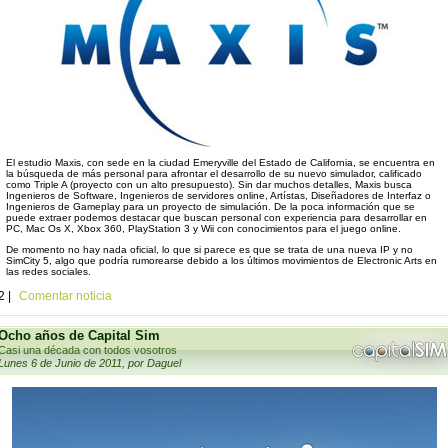
El estudio Maxis, con sede en la ciudad Emeryville del Estado de California, se encuentra en
la búsqueda de más personal para afrontar el desarrollo de su nuevo simulador, calificado
como Triple A (proyecto con un alto presupuesto). Sin dar muchos detalles, Maxis busca
Ingenieros de Software, Ingenieros de servidores online, Artístas, Diseñadores de Interfaz o
Ingenieros de Gameplay para un proyecto de simulación. De la poca información que se
puede extraer podemos destacar que buscan personal con experiencia para desarrollar en
PC, Mac Os X, Xbox 360, PlayStation 3 y Wii con conocimientos para el juego online.
De momento no hay nada oficial, lo que si parece es que se trata de una nueva IP y no
SimCity 5, algo que podría rumorearse debido a los últimos movimientos de Electronic Arts en
las redes sociales.
2 |
Comentar noticia
Ocho años de Capital Sim
Casi una década con todos vosotros
Lunes 6 de Junio de 2011, por Daguel