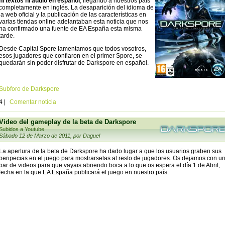
ni textos ni audio en español
, llegando a nuestros país
completamente en inglés. La desaparición del idioma de
la web oficial y la publicación de las características en
varias tiendas online adelantaban esta noticia que nos
ha confirmado una fuente de EA España esta misma
tarde.
Desde Capital Spore lamentamos que todos vosotros,
esos jugadores que confiaron en el primer Spore, se
quedarán sin poder disfrutar de Darkspore en español.
Subforo de Darkspore
4 |
Comentar noticia
Video del gameplay de la beta de Darkspore
Subidos a Youtube
Sábado 12 de Marzo de 2011, por Daguel
La apertura de la beta de Darkspore ha dado lugar a que los usuarios graben sus
peripecias en el juego para mostrarselas al resto de jugadores. Os dejamos con u
par de videos para que vayais abriendo boca a lo que os espera el día 1 de Abril,
fecha en la que EA España publicará el juego en nuestro país: