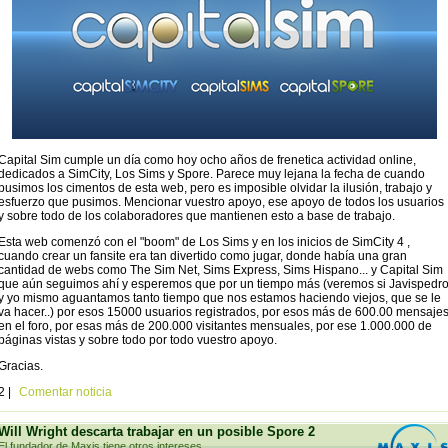
Capital Sim cumple un día como hoy ocho años de frenetica actividad online,
dedicados a SimCity, Los Sims y Spore. Parece muy lejana la fecha de cuando
pusimos los cimentos de esta web, pero es imposible olvidar la ilusión, trabajo y
esfuerzo que pusimos. Mencionar vuestro apoyo, ese apoyo de todos los usuarios
y sobre todo de los colaboradores que mantienen esto a base de trabajo.
Esta web comenzó con el "boom" de Los Sims y en los inicios de SimCity 4 ,
cuando crear un fansite era tan divertido como jugar, donde había una gran
cantidad de webs como The Sim Net, Sims Express, Sims Hispano... y Capital Sim
que aún seguimos ahí y esperemos que por un tiempo más (veremos si Javispedr
y yo mismo aguantamos tanto tiempo que nos estamos haciendo viejos, que se le
va hacer..) por esos 15000 usuarios registrados, por esos más de 600.00 mensaje
en el foro, por esas más de 200.000 visitantes mensuales, por ese 1.000.000 de
páginas vistas y sobre todo por todo vuestro apoyo.
Gracias.
2 |
Comentar noticia
Will Wright descarta trabajar en un posible Spore 2
El fundador de Maxis tiene otros intereses