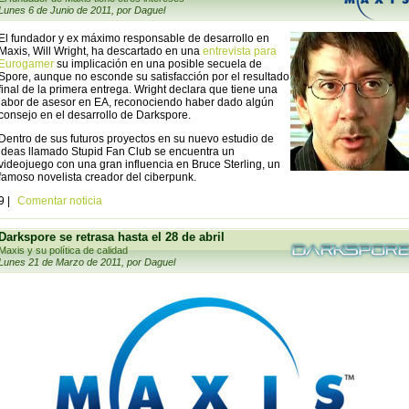
Lunes 6 de Junio de 2011, por Daguel
El fundador y ex máximo responsable de desarrollo en
Maxis, Will Wright, ha descartado en una
entrevista para
Eurogamer
su implicación en una posible secuela de
Spore, aunque no esconde su satisfacción por el resultado
final de la primera entrega. Wright declara que tiene una
labor de asesor en EA, reconociendo haber dado algún
consejo en el desarrollo de Darkspore.
Dentro de sus futuros proyectos en su nuevo estudio de
ideas llamado Stupid Fan Club se encuentra un
videojuego con una gran influencia en Bruce Sterling, un
famoso novelista creador del ciberpunk.
9 |
Comentar noticia
Darkspore se retrasa hasta el 28 de abril
Maxis y su política de calidad
Lunes 21 de Marzo de 2011, por Daguel