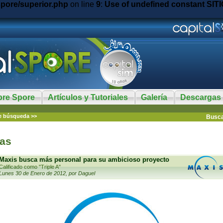
spore/superior.php
on line
9
:
Use of undefined constant SITI
bre Spore
Artículos y Tutoriales
Galería
Descargas
e búsqueda >>
Busc
ias
Maxis busca más personal para su ambicioso proyecto
Calificado como "Triple A"
Lunes 30 de Enero de 2012, por Daguel