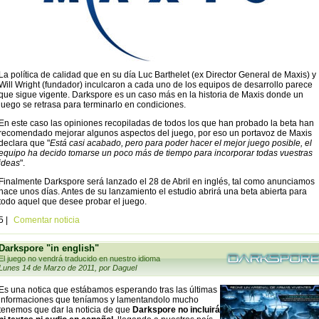
La política de calidad que en su día Luc Barthelet (ex Director General de Maxis) y
Will Wright (fundador) inculcaron a cada uno de los equipos de desarrollo parece
que sigue vigente. Darkspore es un caso más en la historia de Maxis donde un
juego se retrasa para terminarlo en condiciones.
En este caso las opiniones recopiladas de todos los que han probado la beta han
recomendado mejorar algunos aspectos del juego, por eso un portavoz de Maxis
declara que "
Está casi acabado, pero para poder hacer el mejor juego posible, el
equipo ha decido tomarse un poco más de tiempo para incorporar todas vuestras
ideas
".
Finalmente Darkspore será lanzado el 28 de Abril en inglés, tal como anunciamos
hace unos días. Antes de su lanzamiento el estudio abrirá una beta abierta para
todo aquel que desee probar el juego.
5 |
Comentar noticia
Darkspore "in english"
El juego no vendrá traducido en nuestro idioma
Lunes 14 de Marzo de 2011, por Daguel
Es una notica que estábamos esperando tras las últimas
informaciones que teníamos y lamentandolo mucho
tenemos que dar la noticia de que
Darkspore no incluirá