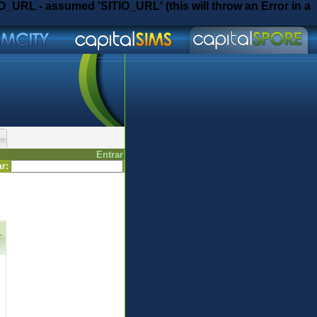
O_URL - assumed 'SITIO_URL' (this will throw an Error in a
Entrar
ar
: