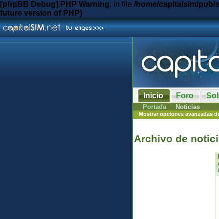
[phpBB Debug] PHP Warning
: in file
/home/capitalsim/pub/
future version of PHP)
Inicio
Foro
So
Portada
Noticias
Mostrar opciones avanzadas d
Archivo de notic