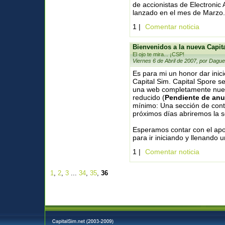
de accionistas de Electronic
lanzado en el mes de Marzo.
1 |
Comentar noticia
Bienvenidos a la nueva Capit
El ojo te mira... ¡CSP!
Viernes 6 de Abril de 2007, por Dague
Es para mi un honor dar inic
Capital Sim. Capital Spore s
una web completamente nueva
reducido (
Pendiente de anu
mínimo: Una sección de conten
próximos días abriremos la 
Esperamos contar con el apo
para ir iniciando y llenando 
1 |
Comentar noticia
1
,
2
,
3
...
34
,
35
,
36