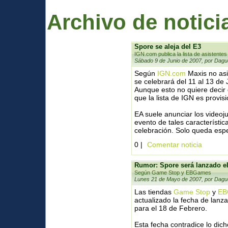
Archivo de notici
Spore se aleja del E3
IGN.com publica la lista de asistentes
Sábado 9 de Junio de 2007, por Dagu
Según
IGN.com
Maxis no asi
se celebrará del 11 al 13 de 
Aunque esto no quiere decir
que la lista de IGN es provisi
EA suele anunciar los videoj
evento de tales característi
celebración. Solo queda espe
0 |
Comentar noticia
Rumor: Spore será lanzado el
Según Game Stop y EBGames
Lunes 21 de Mayo de 2007, por Dagu
Las tiendas
Game Stop
y
EB
actualizado la fecha de lanz
para el 18 de Febrero.
Esta fecha contradice lo dich