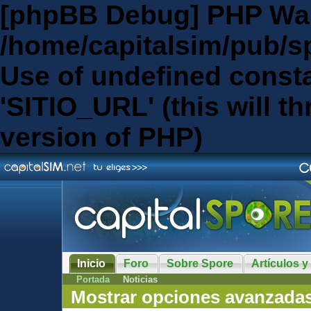
[phpBB Debug] PHP Wa
/home/capitalsim/pub/s
Use of undefined const
'SITIO_URL' (this will th
version of PHP)
Inicio
Foro
Sobre Spore
Artículos y
Portada
Noticias
Mostrar opciones avanzada