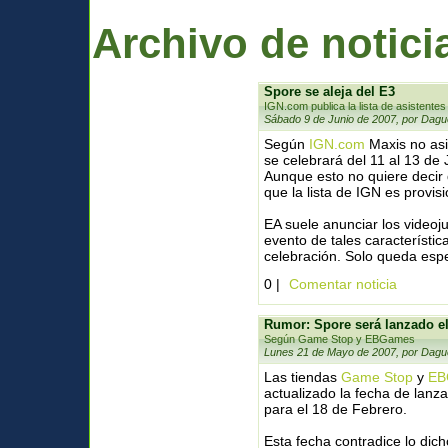
Archivo de notici
Spore se aleja del E3
IGN.com publica la lista de asistentes
Sábado 9 de Junio de 2007, por Dagu
Según
IGN.com
Maxis no asi
se celebrará del 11 al 13 de 
Aunque esto no quiere decir
que la lista de IGN es provisi
EA suele anunciar los videoj
evento de tales característi
celebración. Solo queda espe
0 |
Comentar noticia
Rumor: Spore será lanzado el
Según Game Stop y EBGames
Lunes 21 de Mayo de 2007, por Dagu
Las tiendas
Game Stop
y
EB
actualizado la fecha de lanz
para el 18 de Febrero.
Esta fecha contradice lo dich