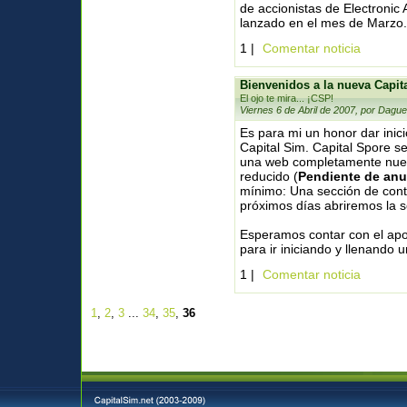
de accionistas de Electronic
lanzado en el mes de Marzo.
1 |
Comentar noticia
Bienvenidos a la nueva Capit
El ojo te mira... ¡CSP!
Viernes 6 de Abril de 2007, por Dague
Es para mi un honor dar inic
Capital Sim. Capital Spore s
una web completamente nueva
reducido (
Pendiente de anu
mínimo: Una sección de conten
próximos días abriremos la 
Esperamos contar con el apo
para ir iniciando y llenando 
1 |
Comentar noticia
1
,
2
,
3
...
34
,
35
,
36