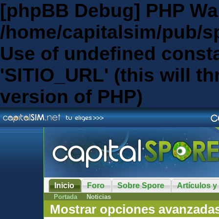
[phpBB Debug] PHP Wa
/home/capitalsim/pub/s
Use of undefined const
'SITIO_URL' (this will th
version of PHP)
Inicio
Foro
Sobre Spore
Artículos y
Portada
Noticias
Mostrar opciones avanzada