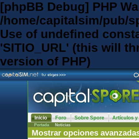
[phpBB Debug] PHP Wa
/home/capitalsim/pub/s
Use of undefined const
'SITIO_URL' (this will th
version of PHP)
Inicio
Foro
Sobre Spore
Artículos y
Portada
Noticias
Mostrar opciones avanzada