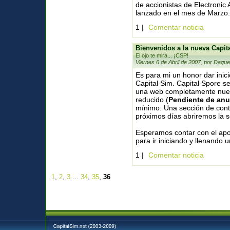
de accionistas de Electronic
lanzado en el mes de Marzo.
1 |
Comentar noticia
Bienvenidos a la nueva Capit
El ojo te mira... ¡CSP!
Viernes 6 de Abril de 2007, por Dague
Es para mi un honor dar inic
Capital Sim. Capital Spore s
una web completamente nueva
reducido (
Pendiente de anu
mínimo: Una sección de conten
próximos días abriremos la 
Esperamos contar con el apo
para ir iniciando y llenando 
1 |
Comentar noticia
1
,
2
,
3
...
34
,
35
,
36