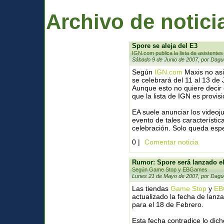
Archivo de notici
Spore se aleja del E3
IGN.com publica la lista de asistentes
Sábado 9 de Junio de 2007, por Dagu
Según
IGN.com
Maxis no asi
se celebrará del 11 al 13 de 
Aunque esto no quiere decir
que la lista de IGN es provisi
EA suele anunciar los videoj
evento de tales característi
celebración. Solo queda espe
0 |
Comentar noticia
Rumor: Spore será lanzado el
Según Game Stop y EBGames
Lunes 21 de Mayo de 2007, por Dagu
Las tiendas
Game Stop
y
EB
actualizado la fecha de lanz
para el 18 de Febrero.
Esta fecha contradice lo dich