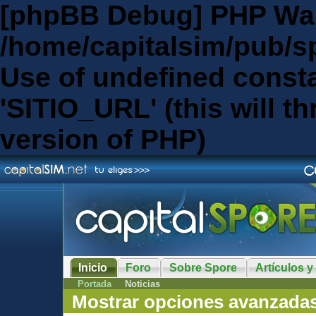
[phpBB Debug] PHP Wa
/home/capitalsim/pub/s
Use of undefined const
'SITIO_URL' (this will th
version of PHP)
Inicio
Foro
Sobre Spore
Artículos y
Portada
Noticias
Mostrar opciones avanzada