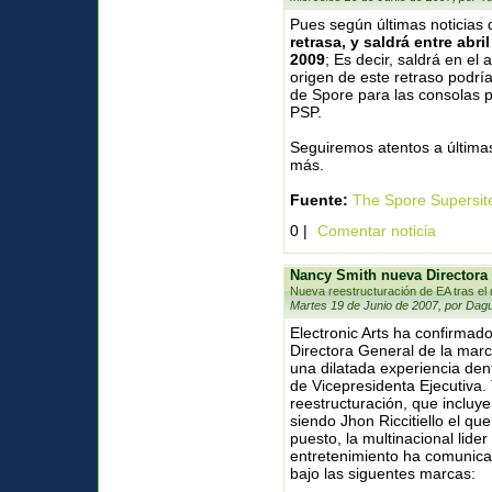
Pues según últimas noticias
retrasa, y saldrá entre abri
2009
; Es decir, saldrá en el 
origen de este retraso podría
de Spore para las consolas p
PSP.
Seguiremos atentos a últimas
más.
Fuente:
The Spore Supersit
0 |
Comentar noticia
Nancy Smith nueva Directora
Nueva reestructuración de EA tras el 
Martes 19 de Junio de 2007, por Dagu
Electronic Arts ha confirma
Directora General de la marc
una dilatada experiencia de
de Vicepresidenta Ejecutiva. 
reestructuración, que incluye
siendo Jhon Riccitiello el q
puesto, la multinacional lide
entretenimiento ha comunica
bajo las siguentes marcas: