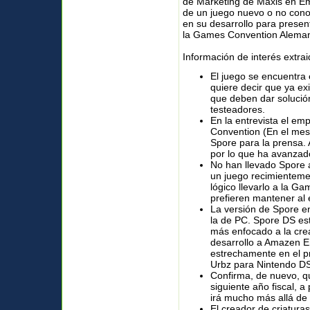
de Marketing de Maxis en Eme
de un juego nuevo o no cono
en su desarrollo para presen
la Games Convention Alemana
Información de interés extra
El juego se encuentra e
quiere decir que ya ex
que deben dar solución 
testeadores.
En la entrevista el e
Convention (En el mes
Spore para la prensa.
por lo que ha avanzado
No han llevado Spore a
un juego recimienteme
lógico llevarlo a la 
prefieren mantener al 
La versión de Spore e
la de PC. Spore DS est
más enfocado a la crea
desarrollo a Amazen E
estrechamente en el p
Urbz para Nintendo DS
Confirma, de nuevo, qu
siguiente año fiscal, a
irá mucho más allá de 
El creador de criatura