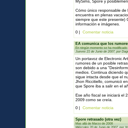
MySims, Spore y posiblemen
Cómo único responsable de la
encuentra en plenas vacacio
siempre que este presente) 
información e imágenes.
0 |
Comentar noticia
EA comunica que los rumores
En ningún momento se ha modificado 
Jueves 21 de Junio de 2007, por Dag
Un portavoz de Electronic Ar
rumores de un posible retra
son debido a una "Desinforma
medios. Continua diciendo q
sigue intacta desde que el n
Jhon Riccitiello, comunicó en
que Spore iba a salir en el añ
Ese año fiscal se iniciará el
2009 como se creía.
0 |
Comentar noticia
Spore retrasado (otra vez)
Mas allá de Marzo de 2008
Miércoles 20 de Junio de 2007, por Y