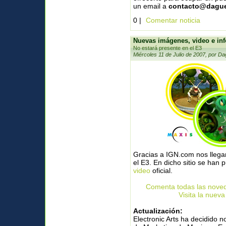
un email a
contacto@dague
0 |
Comentar noticia
Nuevas imágenes, video e inf
No estará presente en el E3
Miércoles 11 de Julio de 2007, por Da
Gracias a IGN.com nos llega
el E3. En dicho sitio se han 
video
oficial.
Comenta todas las nove
Visita la nuev
Actualización:
Electronic Arts ha decidido n