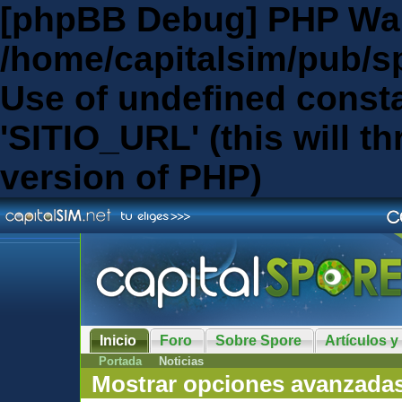
[phpBB Debug] PHP Wa
/home/capitalsim/pub/s
Use of undefined const
'SITIO_URL' (this will th
version of PHP)
Inicio
Foro
Sobre Spore
Artículos y
Portada
Noticias
Mostrar opciones avanzada