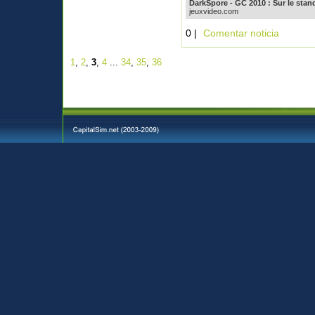
DarkSpore - GC 2010 : Sur le stand
jeuxvideo.com
0 |
Comentar noticia
1
,
2
,
3
,
4
...
34
,
35
,
36