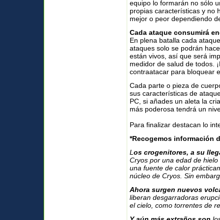
equipo lo formarán no sólo u
propias características y no
mejor o peor dependiendo de
Cada ataque consumirá en
En plena batalla cada ataqu
ataques solo se podrán hace
están vivos, así que será im
medidor de salud de todos. ¡P
contraatacar para bloquear 
Cada parte o pieza de cuerp
sus características de ataqu
PC, si añades un aleta la cr
más poderosa tendrá un nive
Para finalizar destacan lo in
*Recogemos información del
L
os crogenitores, a su lle
Cryos por una edad de hielo 
una fuente de calor prácticam
núcleo de Cryos. Sin embargo
Ahora surgen nuevos volc
liberan desgarradoras erupci
el cielo, como torrentes de r
Y aún más extraños son
lo