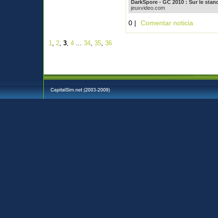
DarkSpore - GC 2010 : Sur le stand
jeuxvideo.com
0 |
Comentar noticia
1
,
2
,
3
,
4
...
34
,
35
,
36