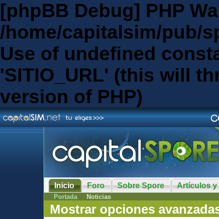
[phpBB Debug] PHP Wa
/home/capitalsim/pub/s
Use of undefined const
'SITIO_URL' (this will th
version of PHP)
Inicio
Foro
Sobre Spore
Artículos y
Portada
Noticias
Mostrar opciones avanzada