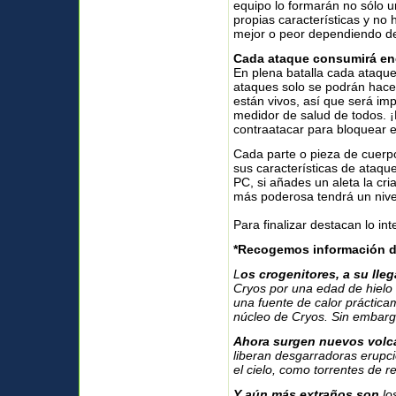
equipo lo formarán no sólo u
propias características y no
mejor o peor dependiendo de
Cada ataque consumirá en
En plena batalla cada ataqu
ataques solo se podrán hace
están vivos, así que será im
medidor de salud de todos. ¡P
contraatacar para bloquear 
Cada parte o pieza de cuerp
sus características de ataqu
PC, si añades un aleta la cr
más poderosa tendrá un nive
Para finalizar destacan lo in
*Recogemos información del
L
os crogenitores, a su lle
Cryos por una edad de hielo 
una fuente de calor prácticam
núcleo de Cryos. Sin embargo
Ahora surgen nuevos volc
liberan desgarradoras erupci
el cielo, como torrentes de r
Y aún más extraños son
lo