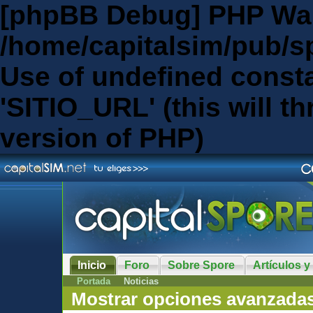
[phpBB Debug] PHP Wa
/home/capitalsim/pub/s
Use of undefined const
'SITIO_URL' (this will th
version of PHP)
Inicio
Foro
Sobre Spore
Artículos y
Portada
Noticias
Mostrar opciones avanzada