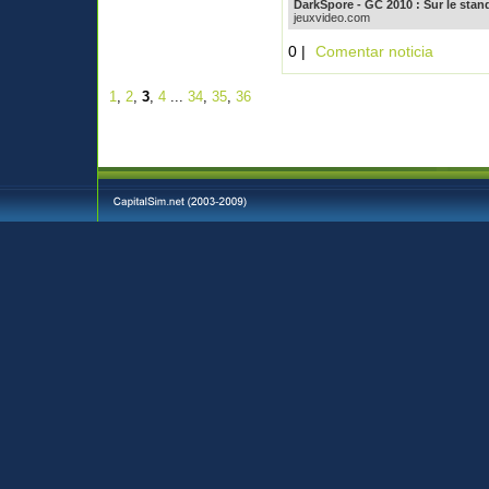
DarkSpore - GC 2010 : Sur le stand
jeuxvideo.com
0 |
Comentar noticia
1
,
2
,
3
,
4
...
34
,
35
,
36