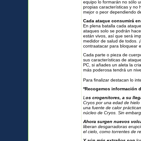
equipo lo formarán no sólo u
propias características y no
mejor o peor dependiendo de
Cada ataque consumirá en
En plena batalla cada ataqu
ataques solo se podrán hace
están vivos, así que será im
medidor de salud de todos. ¡P
contraatacar para bloquear 
Cada parte o pieza de cuerp
sus características de ataqu
PC, si añades un aleta la cr
más poderosa tendrá un nive
Para finalizar destacan lo in
*Recogemos información del
L
os crogenitores, a su lle
Cryos por una edad de hielo 
una fuente de calor prácticam
núcleo de Cryos. Sin embargo
Ahora surgen nuevos volc
liberan desgarradoras erupci
el cielo, como torrentes de r
Y aún más extraños son
lo