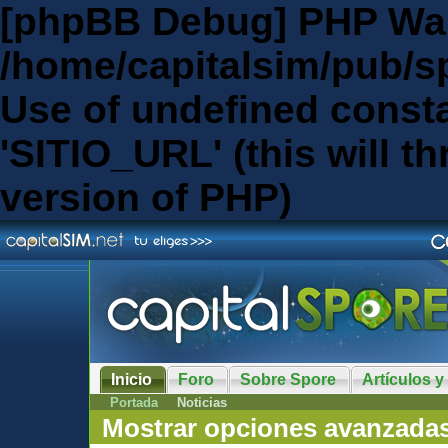
[phpBB Debug] PHP Wa
/home/capitalsim/pub/s
Use of undefined const
'SITIO_URL' (this will th
version of PHP)
Inicio
Foro
Sobre Spore
Artículos y
Portada
Noticias
Mostrar opciones avanzada