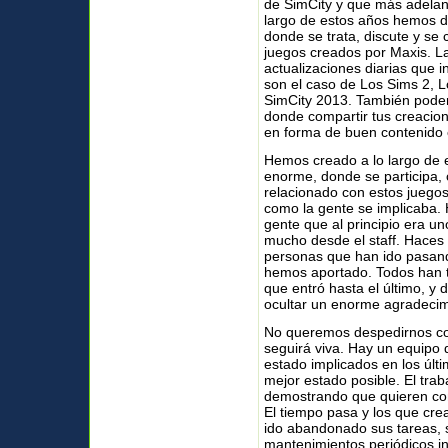
de SimCity y que más adelan
largo de estos años hemos di
donde se trata, discute y se
juegos creados por Maxis. La
actualizaciones diarias que
son el caso de Los Sims 2, L
SimCity 2013. También podem
donde compartir tus creacio
en forma de buen contenido 
Hemos creado a lo largo de
enorme, donde se participa,
relacionado con estos juegos
como la gente se implicaba
gente que al principio era u
mucho desde el staff.
Haces 
personas que han ido pasando
hemos aportado. Todos han t
que entró hasta el último, y
ocultar un enorme agradecim
No queremos despedirnos co
seguirá viva. Hay un equipo
estado implicados en los últ
mejor estado posible. El tra
demostrando que quieren con
El tiempo pasa y los que cr
ido abandonado sus tareas, s
mantenimientos periódicos i