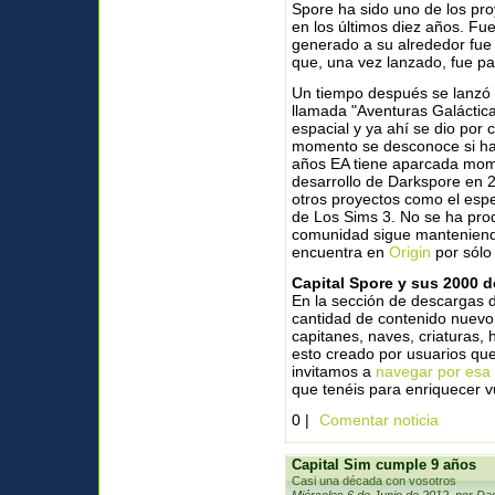
Spore ha sido uno de los pro
en los últimos diez años. Fue
generado a su alrededor fue 
que, una vez lanzado, fue p
Un tiempo después se lanzó 
llamada "Aventuras Galáctic
espacial y ya ahí se dio por
momento se desconoce si hab
años EA tiene aparcada mom
desarrollo de Darkspore en 20
otros proyectos como el espe
de Los Sims 3. No se ha pro
comunidad sigue manteniendo
encuentra en
Origin
por sólo
Capital Spore y sus 2000 
En la sección de descargas d
cantidad de contenido nuevo
capitanes, naves, criaturas, 
esto creado por usuarios que
invitamos a
navegar por esa
que tenéis para enriquecer v
0 |
Comentar noticia
Capital Sim cumple 9 años
Casi una década con vosotros