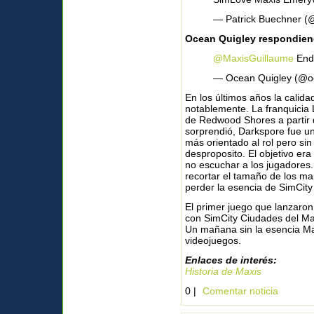
— Patrick Buechner 
Ocean Quigley respondiend
@MaxisGuillaume
End 
— Ocean Quigley (@o
En los últimos años la calid
notablemente. La franquicia 
de Redwood Shores a partir 
sorprendió, Darkspore fue un 
más orientado al rol pero sin 
desproposito. El objetivo er
no escuchar a los jugadores.
recortar el tamaño de los map
perder la esencia de SimCity
El primer juego que lanzaron 
con SimCity Ciudades del M
Un mañana sin la esencia Max
videojuegos.
Enlaces de interés:
Historia de Maxis
0 |
Comentar noticia