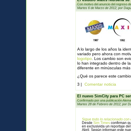
Con motivo del anuncio del regreso d
Martes 6 de Marzo de 2012, por Dagu
A lo largo de los años la id
variado pero ahora con moti
logotipo
. Los cambio son evid
lo han integrado dentro de la 
diferente en minúsculas más
¿Qué os parece este cambi
3 |
Comentar noticia
El nuevo SimCity para PC ser
Confirmado por una publicación Alem
Martes 28 de Febrero de 2012, por D
Sigue todo lo relacionado con 
Desde
Sim Times
confirman qu
en exclusivida un reportaje d
Abril. Según informan este nue