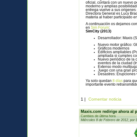
oficial, contará con un nuevo p
moderno y amplias posibilidad
entrega vuelve a sus origenes 
Directora General es Lucy Bra
materia al haber participado en
A continuación os dejamos con
en
Sim Forum
:
SimCity (2013)
Desarrollador: Maxis (Si
Nuevo motor gráfico: G
Gráficos modernos
Edificios ampliables (P
ampliada si cumples con
Nuevo periódico de la c
eventos de la ciudad (In
Extenso modo multijug
Juego con una gran pr
Desastres: Erupciones v
Ya solo quedan
8 días
para que
importante evento retransmitido
1 |
Comentar noticia
Maxis.com redirige ahora al 
Cambios de última hora
Miércoles 8 de Febrero de 2012, por 