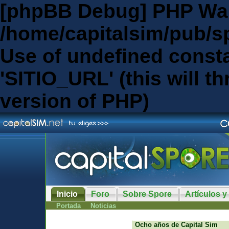
[phpBB Debug] PHP Wa
/home/capitalsim/pub/s
Use of undefined const
'SITIO_URL' (this will th
version of PHP)
Inicio
Foro
Sobre Spore
Artículos y
Portada
Noticias
Ocho años de Capital Sim