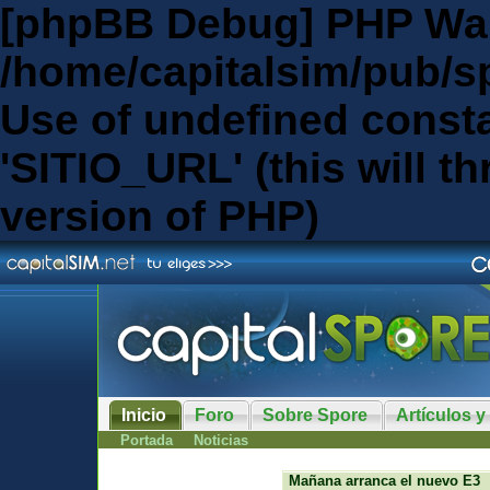
[phpBB Debug] PHP Wa
/home/capitalsim/pub/s
Use of undefined const
'SITIO_URL' (this will th
version of PHP)
Inicio
Foro
Sobre Spore
Artículos y
Portada
Noticias
Mañana arranca el nuevo E3