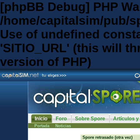
[phpBB Debug] PHP Wa
/home/capitalsim/pub/s
Use of undefined const
'SITIO_URL' (this will th
version of PHP)
Inicio
Foro
Sobre Spore
Artículos y
Portada
Noticias
Spore retrasado (otra vez)